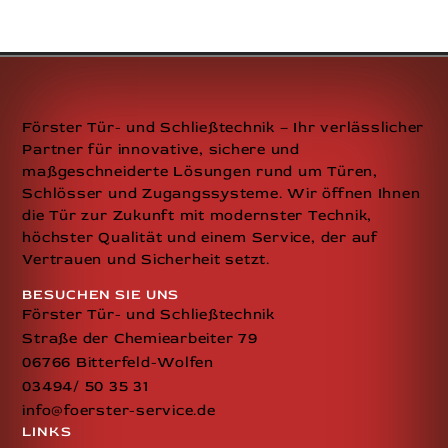
Förster Tür- und Schließtechnik – Ihr verlässlicher
Partner für innovative, sichere und
maßgeschneiderte Lösungen rund um Türen,
Schlösser und Zugangssysteme. Wir öffnen Ihnen
die Tür zur Zukunft mit modernster Technik,
höchster Qualität und einem Service, der auf
Vertrauen und Sicherheit setzt.
BESUCHEN SIE UNS
Förster Tür- und Schließtechnik
Straße der Chemiearbeiter 79
06766 Bitterfeld-Wolfen
03494/ 50 35 31
info@foerster-service.de
LINKS