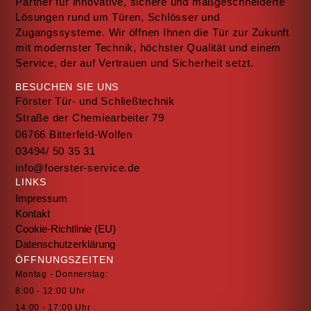
Partner für innovative, sichere und maßgeschneiderte
Lösungen rund um Türen, Schlösser und
Zugangssysteme. Wir öffnen Ihnen die Tür zur Zukunft
mit modernster Technik, höchster Qualität und einem
Service, der auf Vertrauen und Sicherheit setzt.
BESUCHEN SIE UNS
Förster Tür- und Schließtechnik
Straße der Chemiearbeiter 79
06766 Bitterfeld-Wolfen
03494/ 50 35 31
info@foerster-service.de
LINKS
Impressum
Kontakt
Cookie-Richtlinie (EU)
Datenschutzerklärung
ÖFFNUNGSZEITEN
Montag - Donnerstag:
8:00 - 12:00 Uhr
14:00 - 17:00 Uhr