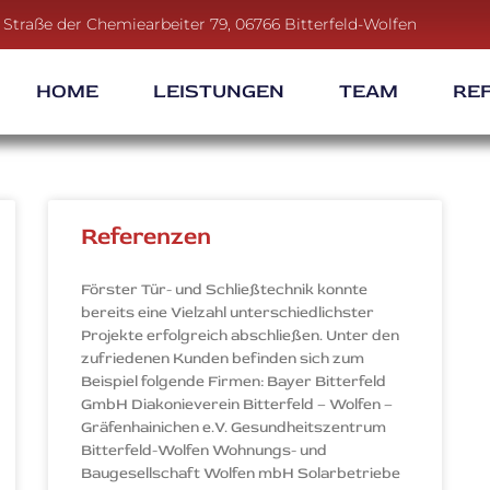
Straße der Chemiearbeiter 79, 06766 Bitterfeld-Wolfen
HOME
LEISTUNGEN
TEAM
RE
Referenzen
Förster Tür- und Schließtechnik konnte
bereits eine Vielzahl unterschiedlichster
Projekte erfolgreich abschließen. Unter den
zufriedenen Kunden befinden sich zum
Beispiel folgende Firmen: Bayer Bitterfeld
GmbH Diakonieverein Bitterfeld – Wolfen –
Gräfenhainichen e.V. Gesundheitszentrum
Bitterfeld-Wolfen Wohnungs- und
Baugesellschaft Wolfen mbH Solarbetriebe