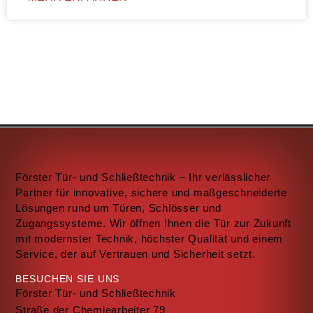
Förster Tür- und Schließtechnik – Ihr verlässlicher
Partner für innovative, sichere und maßgeschneiderte
Lösungen rund um Türen, Schlösser und
Zugangssysteme. Wir öffnen Ihnen die Tür zur Zukunft
mit modernster Technik, höchster Qualität und einem
Service, der auf Vertrauen und Sicherheit setzt.
BESUCHEN SIE UNS
Förster Tür- und Schließtechnik
Straße der Chemiearbeiter 79