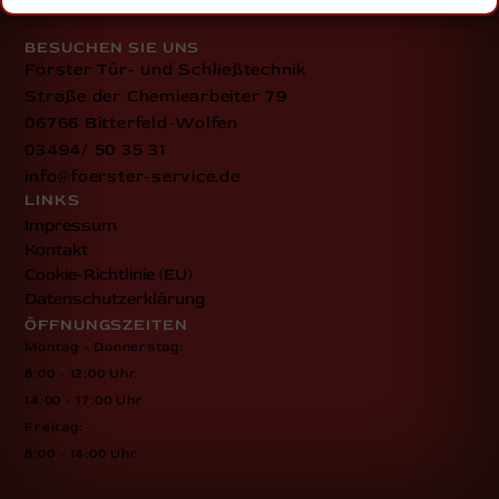
Vertrauen und Sicherheit setzt.
BESUCHEN SIE UNS
Förster Tür- und Schließtechnik
Straße der Chemiearbeiter 79
06766 Bitterfeld-Wolfen
03494/ 50 35 31
info@foerster-service.de
LINKS
Impressum
Kontakt
Cookie-Richtlinie (EU)
Datenschutzerklärung
ÖFFNUNGSZEITEN
Montag - Donnerstag:
8:00 - 12:00 Uhr
14:00 - 17:00 Uhr
Freitag:
8:00 - 14:00 Uhr