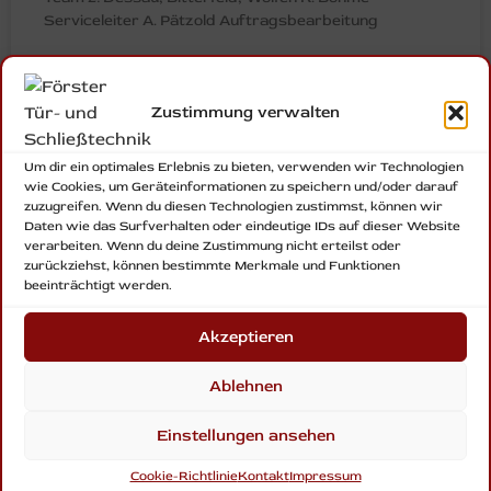
Serviceleiter A. Pätzold Auftragsbearbeitung
MEHR ERFAHREN »
Zustimmung verwalten
Um dir ein optimales Erlebnis zu bieten, verwenden wir Technologien
wie Cookies, um Geräteinformationen zu speichern und/oder darauf
zuzugreifen. Wenn du diesen Technologien zustimmst, können wir
Daten wie das Surfverhalten oder eindeutige IDs auf dieser Website
verarbeiten. Wenn du deine Zustimmung nicht erteilst oder
zurückziehst, können bestimmte Merkmale und Funktionen
beeinträchtigt werden.
Akzeptieren
Förster Tür- und Schließtechnik – Ihr verlässlicher
Partner für innovative, sichere und
Ablehnen
maßgeschneiderte Lösungen rund um Türen,
Schlösser und Zugangssysteme. Wir öffnen Ihnen
Einstellungen ansehen
die Tür zur Zukunft mit modernster Technik,
höchster Qualität und einem Service, der auf
Cookie-Richtlinie
Kontakt
Impressum