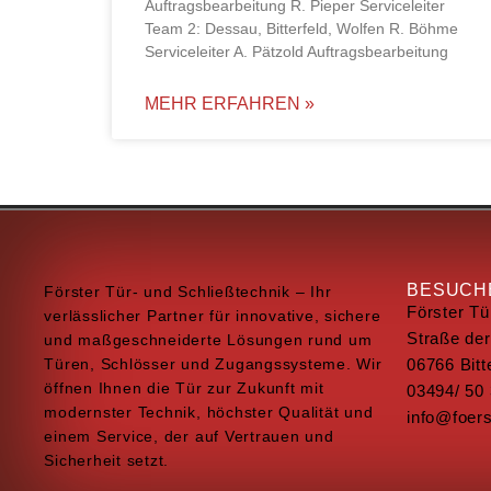
Auftragsbearbeitung R. Pieper Serviceleiter
Team 2: Dessau, Bitterfeld, Wolfen R. Böhme
Serviceleiter A. Pätzold Auftragsbearbeitung
MEHR ERFAHREN »
BESUCHE
Förster Tür- und Schließtechnik – Ihr
Förster Tü
verlässlicher Partner für innovative, sichere
Straße der
und maßgeschneiderte Lösungen rund um
Türen, Schlösser und Zugangssysteme. Wir
06766 Bitt
öffnen Ihnen die Tür zur Zukunft mit
03494/ 50 
modernster Technik, höchster Qualität und
info@foers
einem Service, der auf Vertrauen und
Sicherheit setzt.