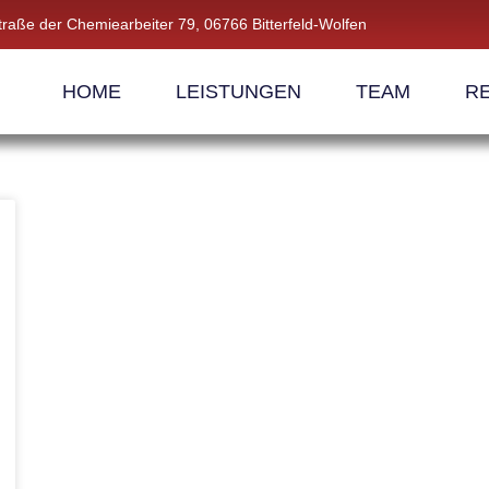
traße der Chemiearbeiter 79, 06766 Bitterfeld-Wolfen
HOME
LEISTUNGEN
TEAM
R