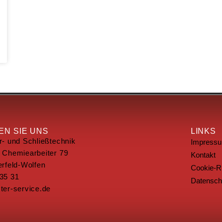
N SIE UNS
LINKS
r- und Schließtechnik
Impress
 Chemiearbeiter 79
Kontakt
erfeld-Wolfen
Cookie-Ri
35 31
Datensch
ter-service.de