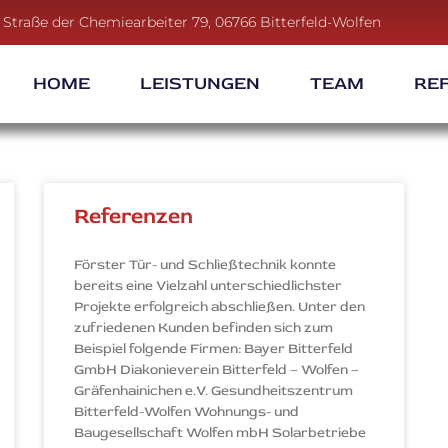
Straße der Chemiearbeiter 79, 06766 Bitterfeld-Wolfen
HOME
LEISTUNGEN
TEAM
RE
Referenzen
Förster Tür- und Schließtechnik konnte
bereits eine Vielzahl unterschiedlichster
Projekte erfolgreich abschließen. Unter den
zufriedenen Kunden befinden sich zum
Beispiel folgende Firmen: Bayer Bitterfeld
GmbH Diakonieverein Bitterfeld – Wolfen –
Gräfenhainichen e.V. Gesundheitszentrum
Bitterfeld-Wolfen Wohnungs- und
Baugesellschaft Wolfen mbH Solarbetriebe