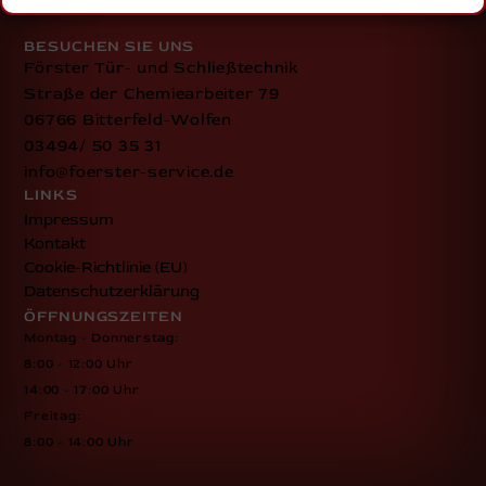
Vertrauen und Sicherheit setzt.
BESUCHEN SIE UNS
Förster Tür- und Schließtechnik
Straße der Chemiearbeiter 79
06766 Bitterfeld-Wolfen
03494/ 50 35 31
info@foerster-service.de
LINKS
Impressum
Kontakt
Cookie-Richtlinie (EU)
Datenschutzerklärung
ÖFFNUNGSZEITEN
Montag - Donnerstag:
8:00 - 12:00 Uhr
14:00 - 17:00 Uhr
Freitag:
8:00 - 14:00 Uhr