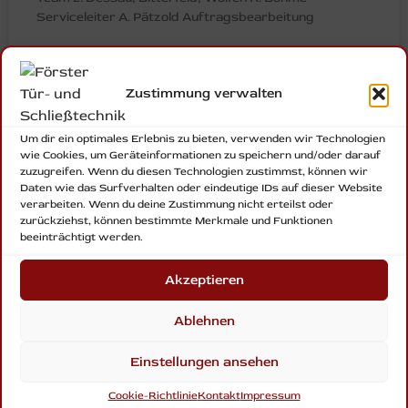
Serviceleiter A. Pätzold Auftragsbearbeitung
MEHR ERFAHREN »
Zustimmung verwalten
Um dir ein optimales Erlebnis zu bieten, verwenden wir Technologien
wie Cookies, um Geräteinformationen zu speichern und/oder darauf
zuzugreifen. Wenn du diesen Technologien zustimmst, können wir
Daten wie das Surfverhalten oder eindeutige IDs auf dieser Website
verarbeiten. Wenn du deine Zustimmung nicht erteilst oder
zurückziehst, können bestimmte Merkmale und Funktionen
beeinträchtigt werden.
Akzeptieren
Förster Tür- und Schließtechnik – Ihr verlässlicher
Partner für innovative, sichere und
Ablehnen
maßgeschneiderte Lösungen rund um Türen,
Schlösser und Zugangssysteme. Wir öffnen Ihnen
Einstellungen ansehen
die Tür zur Zukunft mit modernster Technik,
höchster Qualität und einem Service, der auf
Cookie-Richtlinie
Kontakt
Impressum