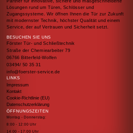
Partner für innovative, sichere und maßgeschneiderte
Lösungen rund um Türen, Schlösser und
Zugangssysteme. Wir öffnen Ihnen die Tür zur Zukunft
mit modernster Technik, höchster Qualität und einem
Service, der auf Vertrauen und Sicherheit setzt.
BESUCHEN SIE UNS
Förster Tür- und Schließtechnik
Straße der Chemiearbeiter 79
06766 Bitterfeld-Wolfen
03494/ 50 35 31
info@foerster-service.de
LINKS
Impressum
Kontakt
Cookie-Richtlinie (EU)
Datenschutzerklärung
ÖFFNUNGSZEITEN
Montag - Donnerstag:
8:00 - 12:00 Uhr
14:00 - 17:00 Uhr