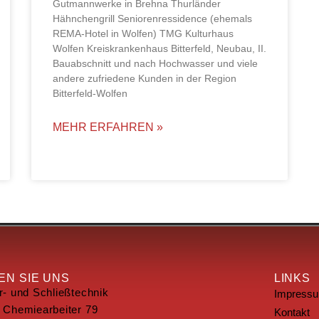
Gutmannwerke in Brehna Thurländer
Hähnchengrill Seniorenressidence (ehemals
REMA-Hotel in Wolfen) TMG Kulturhaus
Wolfen Kreiskrankenhaus Bitterfeld, Neubau, II.
Bauabschnitt und nach Hochwasser und viele
andere zufriedene Kunden in der Region
Bitterfeld-Wolfen
MEHR ERFAHREN »
N SIE UNS
LINKS
r- und Schließtechnik
Impress
 Chemiearbeiter 79
Kontakt