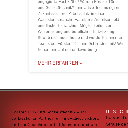
engagierte Fachkräfte! Warum Förster Tür-
und Schließtechnik? Innovative Technologien
Zukunftssicherer Arbeitsplatz in einer
Wachstumsbranche Familiäres Arbeitsumfeld
und flache Hierarchien Möglichkeiten zur
Weiterbildung und beruflichen Entwicklung
Bewirb dich noch heute und werde Teil unseres
Teams bei Förster Tür- und Schließtechnik! Wir
freuen uns auf deine Bewerbung.
MEHR ERFAHREN »
BESUCHE
Förster Tür- und Schließtechnik – Ihr
Förster Tü
verlässlicher Partner für innovative, sichere
Straße der
und maßgeschneiderte Lösungen rund um